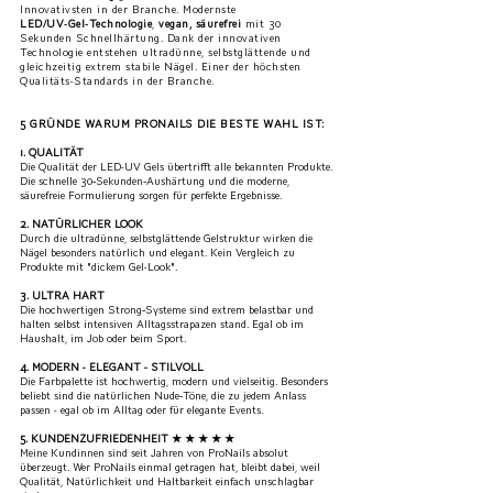
Innovativsten in der Branche. Modernste
LED/UV‑Gel‑Technologie
,
vegan, säurefrei
mit 30
Sekunden Schnellhärtung. Dank der innovativen
Technologie entstehen ultradünne, selbstglättende und
gleichzeitig extrem stabile Nägel. Einer der höchsten
Qualitäts-Standards in der Branche.
5 GRÜNDE WARUM PRONAILS DIE BESTE WAHL IST:
1. QUALITÄT
Die Qualität der LED-UV Gels übertrifft alle bekannten Produkte.
Die schnelle 30‑Sekunden‑Aushärtung und die moderne,
säurefreie Formulierung sorgen für perfekte Ergebnisse.
2. NATÜRLICHER LOOK
Durch die ultradünne, selbstglättende Gelstruktur wirken die
Nägel besonders natürlich und elegant. Kein Vergleich zu
Produkte mit "dickem Gel-Look".
3. ULTRA HART
Die hochwertigen Strong‑Systeme sind extrem belastbar und
halten selbst intensiven Alltagsstrapazen stand. Egal ob im
Haushalt, im Job oder beim Sport.
4. MODERN - ELEGANT - STILVOLL
Die Farbpalette ist hochwertig, modern und vielseitig. Besonders
beliebt sind die natürlichen Nude‑Töne, die zu jedem Anlass
passen - egal ob im Alltag oder für elegante Events.
5. KUNDENZUFRIEDENHEIT ★ ★ ★ ★ ★
Meine Kundinnen sind seit Jahren von ProNails absolut
überzeugt. Wer ProNails einmal getragen hat, bleibt dabei, weil
Qualität, Natürlichkeit und Haltbarkeit einfach unschlagbar