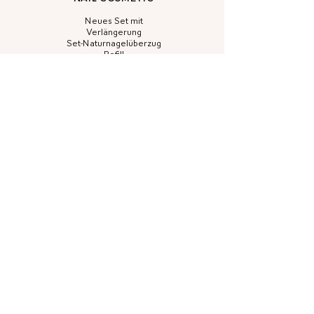
Neues Set mit
Verlängerung
Set-Naturnagelüberzug
Refill
Nagel-Reparatur
PREISE
WhatsApp
Termin buchen