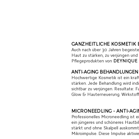
GANZHEITLICHE KOSMETIK
Auch nach über 30 Jahren begeister
Haut zu stärken, zu verjüngen und 
Pflegeprodukten von
DEYNIQUE
ANTI‑AGING BEHANDLUNGEN
Hochwertige Kosmetik ist ein kraft
stärken. Jede Behandlung wird indi
sichtbar zu verjüngen. Resultate:
F
Glow & Hauterneuerung.
Wirkstoff
MICRONEEDLING - ANTI-AG
Professionelles Microneedling ist 
ein jüngeres und schöneres Hautbil
stärkt und ohne Skalpell auskommt.
Mikroimpulse. Diese Impulse aktiv