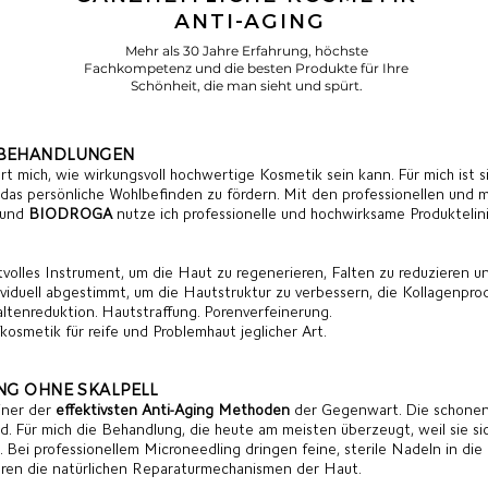
ANTI-AGING
Mehr als 30 Jahre Erfahrung, höchste
Fachkompetenz und die besten Produkte für Ihre
Schönheit, die man sieht und spürt.
 BEHANDLUNGEN
t mich, wie wirkungsvoll hochwertige Kosmetik sein kann. Für mich ist s
das persönliche Wohlbefinden zu fördern. Mit den professionellen und m
und
BIODROGA
nutze ich professionelle und hochwirksame Produkteli
volles Instrument, um die Haut zu regenerieren, Falten zu reduzieren un
viduell abgestimmt, um die Hautstruktur zu verbessern, die Kollagenprod
altenreduktion.
Hautstraffung.
Porenverfeinerung.
kosmetik für reife und Problemhaut jeglicher Art.
ING OHNE SKALPELL
einer der
effektivsten Anti-Aging Methoden
der Gegenwart. Die schonend
d. Für mich die Behandlung, die heute am meisten überzeugt, weil sie sic
 Bei professionellem Microneedling dringen feine, sterile Nadeln in die
ieren die natürlichen Reparaturmechanismen der Haut.