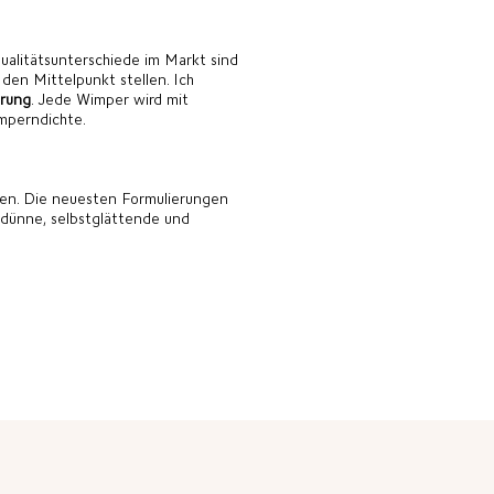
ualitätsunterschiede im Markt sind
 den Mittelpunkt stellen. Ich
erung
. Jede Wimper wird mit
imperndichte.
ien. Die neuesten Formulierungen
adünne, selbstglättende und