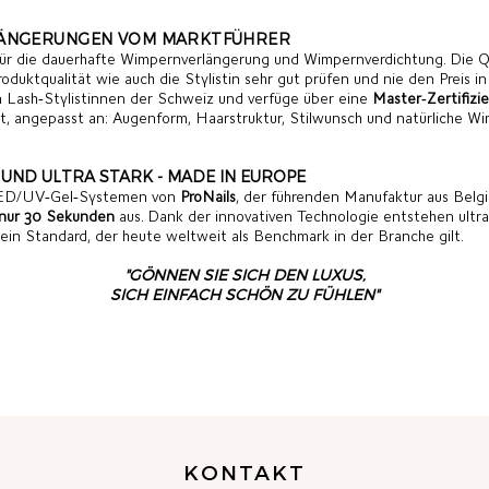
LÄNGERUNGEN VOM MARKTFÜHRER
für die dauerhafte Wimpernverlängerung und Wimpernverdichtung. Die Q
roduktqualität wie auch die Stylistin sehr gut prüfen und nie den Preis in
en Lash‑Stylistinnen der Schweiz und verfüge über eine
Master‑Zertifizi
ert, angepasst an: Augenform, Haarstruktur, Stilwunsch und natürliche W
 UND ULTRA STARK - MADE IN EUROPE
 LED/UV‑Gel‑Systemen von
ProNails
, der führenden Manufaktur aus Belg
n nur 30 Sekunden
aus. Dank der innovativen Technologie entstehen ultr
- ein Standard, der heute weltweit als Benchmark in der Branche gilt.
"GÖNNEN SIE SICH DEN LUXUS,
SICH EINFACH SCHÖN ZU FÜHLEN"
KONTAKT