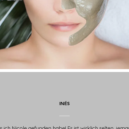
INÉS
ss ich Nicole gefunden habe! Es ist wirklich selten, jem