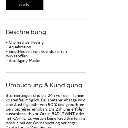
Weiter
i
n
.
Beschreibung
- Chemisches Peeling
- Aquabration
- Einschleusen von hochdosierten
Wirkstoffen
- Anti Aging Maske
Umbuchung & Kündigung
Stornierungen sind bis 24h vor dem Termin
kostenfrei möglich. Bei späterer Absage wird
eine Ausfallgebühr von 50 % des gebuchten
Servicepreises erhoben. Die Zahlung erfolgt
ausschliesslich vor Ort in BAR, TWINT oder
mit KARTE. Es werden keine Kreditkarten im
Voraus bei der Onlinebuchung verlangt.
Danke für ihr Verständnis.