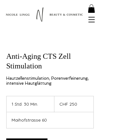
Anti-Aging CTS Zell
Stimulation
Hautzellenstimulation; Porenverfeinerung;
intensive Hautglättung
250
Schweizer
1 Std. 30 Min.
1
CHF 250
Franken
S
t
Maihofstrasse 60
d
3
0
M